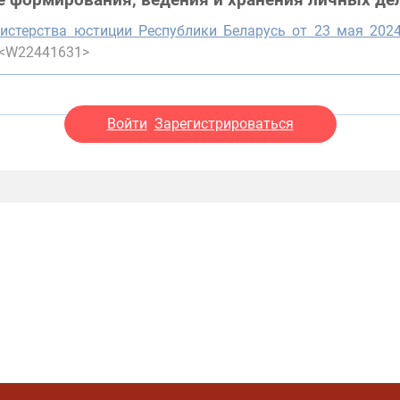
е формирования, ведения и хранения личных де
истерства юстиции Республики Беларусь от 23 мая 202
) <W22441631>
Войти
Зарегистрироваться